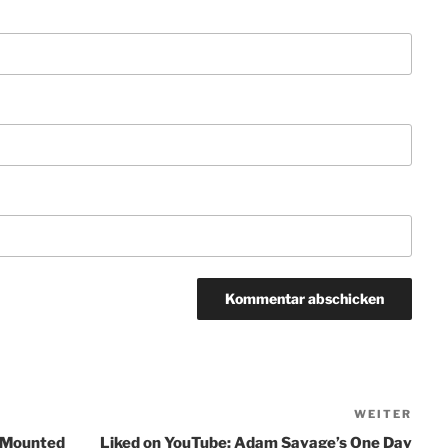
WEITER
Näch
Beit
l-Mounted
Liked on YouTube: Adam Savage’s One Day