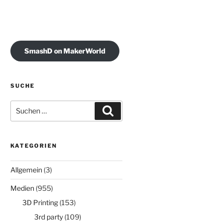
SmashD on MakerWorld
SUCHE
Suchen
Suchen
nach:
KATEGORIEN
Allgemein
(3)
Medien
(955)
3D Printing
(153)
3rd party
(109)