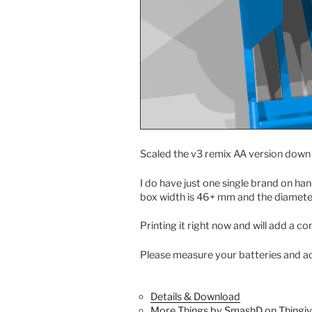
Scaled the v3 remix AA version down t
I do have just one single brand on h
box width is 46+ mm and the diameter
Printing it right now and will add a com
Please measure your batteries and ad
Details & Download
More Things by SmashD on Thingiv