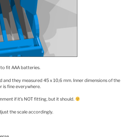
o fit AAA batteries.
and and they measured 45 x 10,6 mm. Inner dimensions of the
 is fine everywhere.
ment if it’s NOT fitting, but it should.
just the scale accordingly.
erse