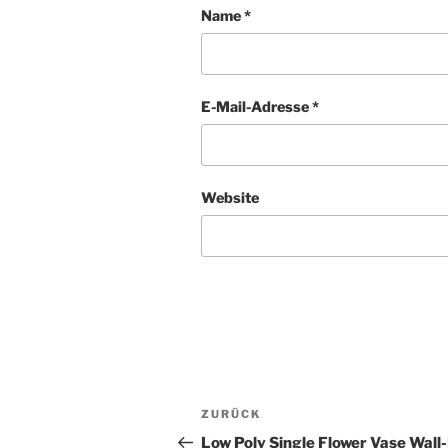
Name
*
E-Mail-Adresse
*
Website
Beitragsnavigation
Vorheriger
ZURÜCK
Beitrag
Low Poly Single Flower Vase Wal