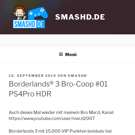
Zum
Inhalt
springen
SMASHD.DE
Menü
VERÖFFENTLICHT
15. SEPTEMBER 2019
VON
SMASHD
AM
Borderlands® 3 Bro-Coop #01
PS4Pro HDR
Klicke hier, um Marketing-Cookies zu
akzeptieren und diesen Inhalt zu
aktivieren
Auch dieses Mal wieder mit meinem Bro Marzl, Kanal:
https://www.youtube.com/user/marzl2007
Borderlands 3 mit 15.000 VIP Punkten (exklusiv bei