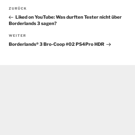
Beitragsnavigation
Vorheriger
ZURÜCK
Beitrag
Liked on YouTube: Was durften Tester nicht über
Borderlands 3 sagen?
Nächster
WEITER
Beitrag
Borderlands® 3 Bro-Coop #02 PS4Pro HDR