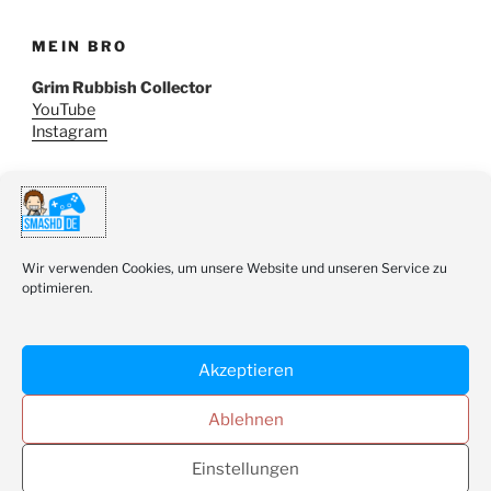
MEIN BRO
Grim Rubbish Collector
YouTube
Instagram
SUCHE
Suchen
Wir verwenden Cookies, um unsere Website und unseren Service zu
Suche
nach:
optimieren.
Akzeptieren
Ablehnen
Youtube
Twitter
Instagram
Einstellungen