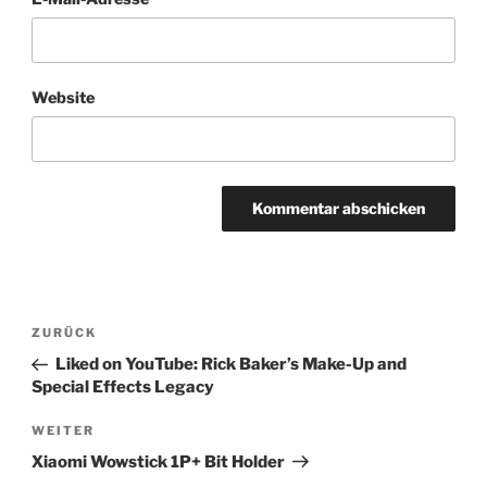
Website
Beitragsnavigation
Vorheriger
ZURÜCK
Beitrag
Liked on YouTube: Rick Baker’s Make-Up and
Special Effects Legacy
Nächster
WEITER
Beitrag
Xiaomi Wowstick 1P+ Bit Holder