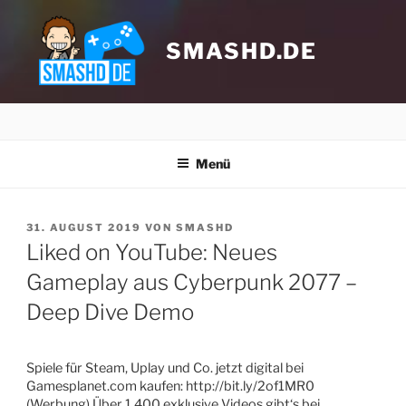
Zum
Inhalt
springen
SMASHD.DE
Menü
VERÖFFENTLICHT
31. AUGUST 2019
VON
SMASHD
AM
Liked on YouTube: Neues
Gameplay aus Cyberpunk 2077 –
Deep Dive Demo
Klicke hier, um Marketing-Cookies zu
akzeptieren und diesen Inhalt zu
aktivieren
Spiele für Steam, Uplay und Co. jetzt digital bei
Gamesplanet.com kaufen: http://bit.ly/2of1MR0
(Werbung) Über 1.400 exklusive Videos gibt‘s bei