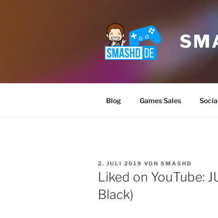
Zum
Inhalt
springen
SM
Blog
Games Sales
Socia
VERÖFFENTLICHT
2. JULI 2019
VON
SMASHD
AM
Liked on YouTube: J
Black)
Klicke
akz