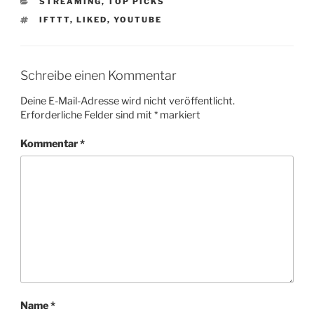
KATEGORIEN
STREAMING
,
TOP PICKS
SCHLAGWÖRTER
IFTTT
,
LIKED
,
YOUTUBE
Schreibe einen Kommentar
Deine E-Mail-Adresse wird nicht veröffentlicht.
Erforderliche Felder sind mit
*
markiert
Kommentar
*
Name
*