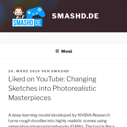
Zum
Inhalt
springen
SMASHD.DE
Menü
VERÖFFENTLICHT
20. MÄRZ 2019
VON
SMASHD
AM
Liked on YouTube: Changing
Sketches into Photorealistic
Masterpieces
Klicke hier, um Marketing-Cookies zu
akzeptieren und diesen Inhalt zu
aktivieren
A deep learning model developed by NVIDIA Research
turns rough doodles into highly realistic scenes using
generative adversarial networks (GANs). The tool is like a