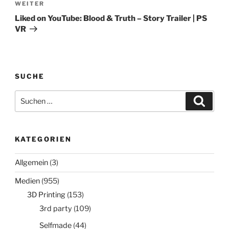
Nächster
WEITER
Beitrag
Liked on YouTube: Blood & Truth – Story Trailer | PS
VR
SUCHE
Suchen
Suche
nach:
KATEGORIEN
Allgemein
(3)
Medien
(955)
3D Printing
(153)
3rd party
(109)
Selfmade
(44)