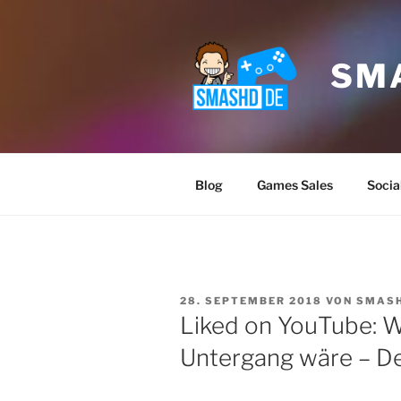
Zum
Inhalt
springen
SM
Blog
Games Sales
Socia
VERÖFFENTLICHT
28. SEPTEMBER 2018
VON
SMAS
AM
Liked on YouTube: 
Untergang wäre – De
Klicke
akz