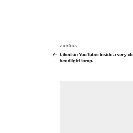
Beitragsnavigation
Vorheriger
ZURÜCK
Beitrag
Liked on YouTube: Inside a very c
headlight lamp.