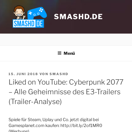
Zum
Inhalt
springen
SMASHD.DE
Menü
VERÖFFENTLICHT
15. JUNI 2018
VON
SMASHD
AM
Liked on YouTube: Cyberpunk 2077
– Alle Geheimnisse des E3-Trailers
(Trailer-Analyse)
Klicke hier, um Marketing-Cookies zu
akzeptieren und diesen Inhalt zu
aktivieren
Spiele für Steam, Uplay und Co. jetzt digital bei
Gamesplanet.com kaufen: http://bit.ly/2of1MR0
(Werbung)