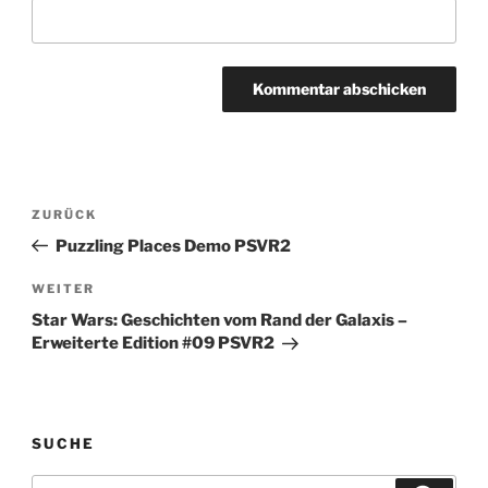
Beitragsnavigation
Vorheriger
ZURÜCK
Beitrag
Puzzling Places Demo PSVR2
Nächster
WEITER
Beitrag
Star Wars: Geschichten vom Rand der Galaxis –
Erweiterte Edition #09 PSVR2
SUCHE
Suchen