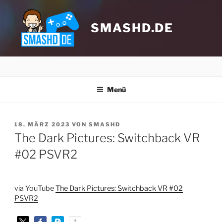
Zum
Inhalt
springen
SMASHD.DE
Menü
VERÖFFENTLICHT
18. MÄRZ 2023
VON
SMASHD
AM
The Dark Pictures: Switchback VR
#02 PSVR2
Klicke hier, um Marketing-Cookies zu
akzeptieren und diesen Inhalt zu
aktivieren
via YouTube
The Dark Pictures: Switchback VR #02
PSVR2