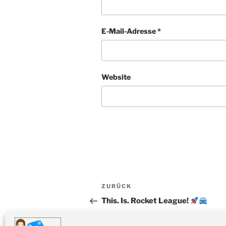
E-Mail-Adresse
*
Website
Beitragsnavigation
Vorheriger
ZURÜCK
Beitrag
This. Is. Rocket League!