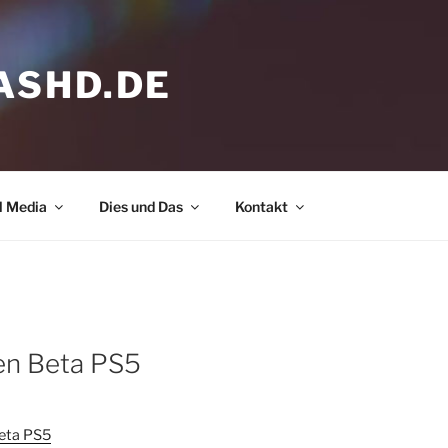
ASHD.DE
l Media
Dies und Das
Kontakt
en Beta PS5
 hier, um Marketing-Cookies zu
eptieren und diesen Inhalt zu
aktivieren
Beta PS5