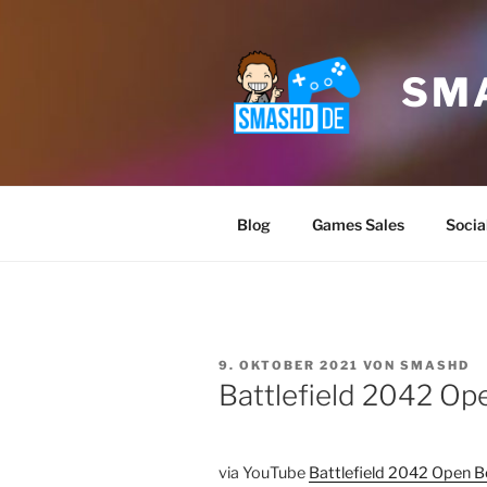
Zum
Inhalt
springen
SM
Blog
Games Sales
Socia
VERÖFFENTLICHT
9. OKTOBER 2021
VON
SMASHD
AM
Battlefield 2042 Op
Klicke
akz
via YouTube
Battlefield 2042 Open 