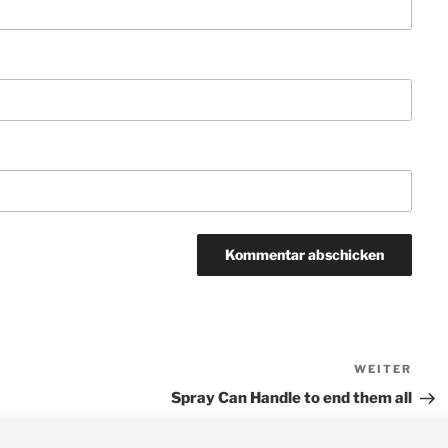
WEITER
Näch
Beit
Spray Can Handle to end them all