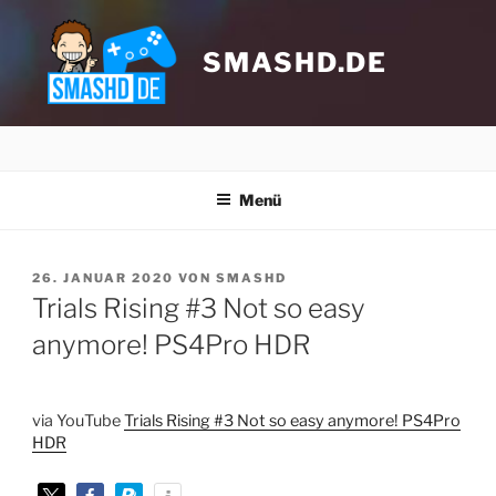
Zum
Inhalt
springen
SMASHD.DE
Menü
VERÖFFENTLICHT
26. JANUAR 2020
VON
SMASHD
AM
Trials Rising #3 Not so easy
anymore! PS4Pro HDR
Klicke hier, um Marketing-Cookies zu
akzeptieren und diesen Inhalt zu
aktivieren
via YouTube
Trials Rising #3 Not so easy anymore! PS4Pro
HDR