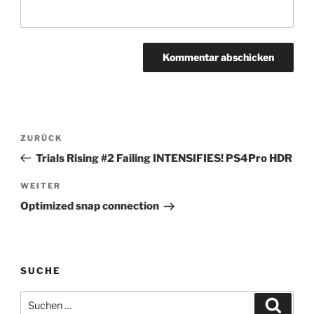
Beitragsnavigation
Vorheriger
ZURÜCK
Beitrag
Trials Rising #2 Failing INTENSIFIES! PS4Pro HDR
Nächster
WEITER
Beitrag
Optimized snap connection
SUCHE
Suchen
Suche
nach: