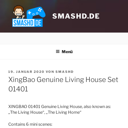
Zum
Inhalt
springen
SMASHD.DE
Menü
VERÖFFENTLICHT
19. JANUAR 2020
VON
SMASHD
AM
XingBao Genuine Living House Set
01401
Klicke hier, um Marketing-Cookies zu
akzeptieren und diesen Inhalt zu
aktivieren
XINGBAO 01401 Genuine Living House, also known as:
„The Living House“, „The Living Home“
Contains 6 mini scenes: