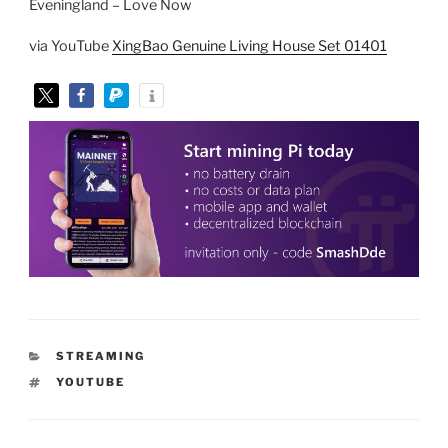
Eveningland – Love Now
via YouTube
XingBao Genuine Living House Set 01401
KATEGORIEN
STREAMING
SCHLAGWÖRTER
YOUTUBE