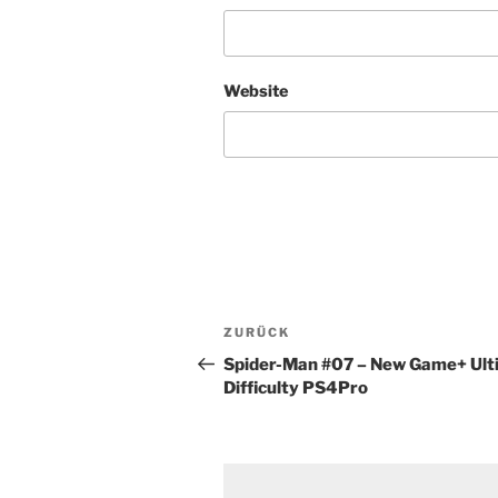
Website
Beitragsnavigation
Vorheriger
ZURÜCK
Beitrag
Spider-Man #07 – New Game+ Ult
Difficulty PS4Pro