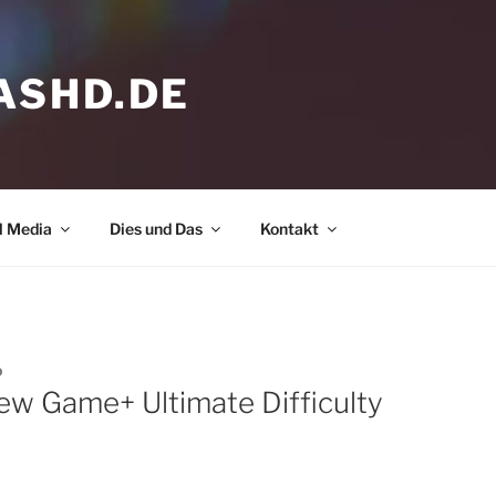
ASHD.DE
l Media
Dies und Das
Kontakt
D
w Game+ Ultimate Difficulty
 hier, um Marketing-Cookies zu
eptieren und diesen Inhalt zu