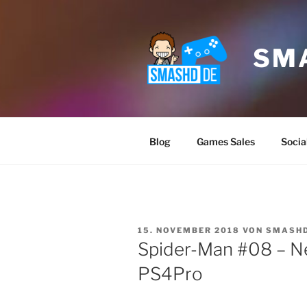
Zum
Inhalt
springen
SM
Blog
Games Sales
Socia
VERÖFFENTLICHT
15. NOVEMBER 2018
VON
SMASH
AM
Spider-Man #08 – Ne
PS4Pro
Klicke
akz