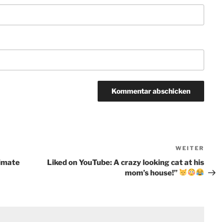
WEITER
Näch
Beit
imate
Liked on YouTube: A crazy looking cat at his
mom’s house!”