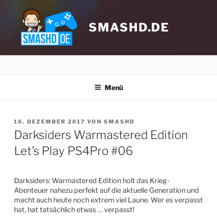
Zum
Inhalt
springen
SMASHD.DE
Menü
VERÖFFENTLICHT
16. DEZEMBER 2017
VON
SMASHD
AM
Darksiders Warmastered Edition
Let’s Play PS4Pro #06
Klicke hier, um Marketing-Cookies zu
akzeptieren und diesen Inhalt zu
aktivieren
Darksiders: Warmastered Edition holt das Krieg-
Abenteuer nahezu perfekt auf die aktuelle Generation und
macht auch heute noch extrem viel Laune. Wer es verpasst
hat, hat tatsächlich etwas … verpasst!