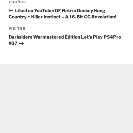
Vorheriger
ZURÜCK
Beitrag
Liked on YouTube: DF Retro: Donkey Kong
Country + Killer Instinct – A 16-Bit CG Revolution!
Nächster
WEITER
Beitrag
Darksiders Warmastered Edition Let’s Play PS4Pro
#07