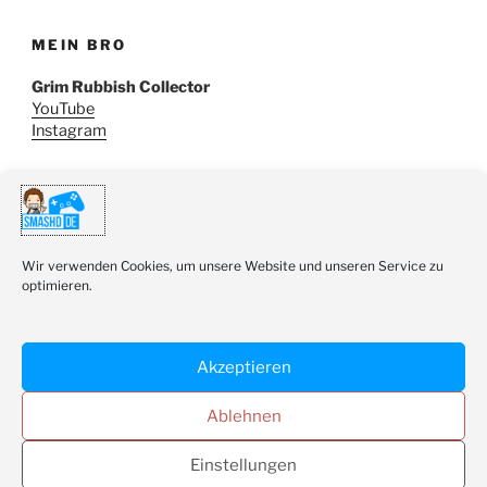
MEIN BRO
Grim Rubbish Collector
YouTube
Instagram
SUCHE
Suchen
Wir verwenden Cookies, um unsere Website und unseren Service zu
Suche
nach:
optimieren.
Akzeptieren
Ablehnen
Youtube
Twitter
Instagram
Einstellungen