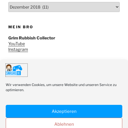
Archiv
MEIN BRO
Grim Rubbish Collector
YouTube
Instagram
SUCHE
Suchen
Wir verwenden Cookies, um unsere Website und unseren Service zu
Suche
nach:
optimieren.
Akzeptieren
Ablehnen
Youtube
Twitter
Instagram