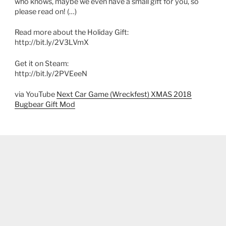
who knows, maybe we even have a small gift for you, so
please read on! (…)
Read more about the Holiday Gift:
http://bit.ly/2V3LVmX
Get it on Steam:
http://bit.ly/2PVEeeN
via YouTube
Next Car Game (Wreckfest) XMAS 2018
Bugbear Gift Mod