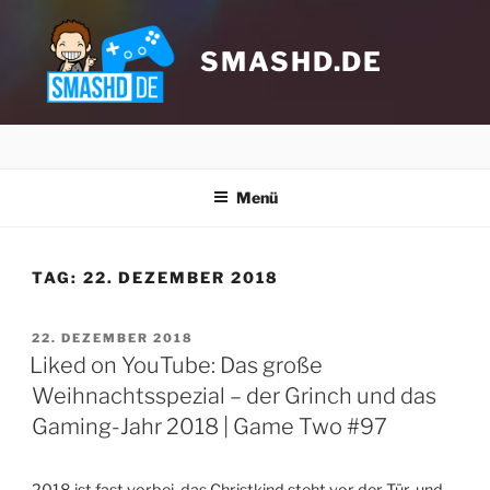
Zum
Inhalt
springen
SMASHD.DE
Menü
TAG:
22. DEZEMBER 2018
VERÖFFENTLICHT
22. DEZEMBER 2018
AM
Liked on YouTube: Das große
Weihnachtsspezial – der Grinch und das
Gaming-Jahr 2018 | Game Two #97
Klicke hier, um Marketing-Cookies zu
akzeptieren und diesen Inhalt zu
aktivieren