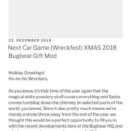
VERÖFFENTLICHT
22. DEZEMBER 2018
AM
Next Car Game (Wreckfest) XMAS 2018
Bugbear Gift Mod
Klicke hier, um Marketing-Cookies zu
akzeptieren und diesen Inhalt zu
aktivieren
Holiday Greetings!
Ho-ho-ho Wreckers,
As you know, it’s that time of the year again that the
magical white powdery stuff covers everything and Santa
comes tumbling down the chimney (in selected parts of the
world, you know). Since it also pretty much means we’re
merely a stone throw away from the end of the year, we
thought this would be a perfect opportunity to fill you in
with the recent developments here at the Bugbear HQ, and