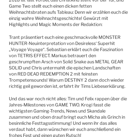
2018 ist fast vorbei, das Christkind steht vor der Tür, und
Game Two stellt euch einen dicken fetten
Weihnachtsbraten aufs Tableau: Denn wir erzählen euch die
einzig wahre Weihnachtsgeschichte! Gewürzt mit
Highlights und Magic Moments der Redaktion:
Trant präsentiert euch eine geschmackvolle MONSTER
HUNTER-Neuinterpretation von Desireless‘ Superhit
„Voyage Voyage“. Sebastian erklärt euch die Faszination
von TETRIS EFFECT. Markus betrauert den
geschrumpften Arsch von Solid Snake aus METAL GEAR
SOLID und Chris untermahlt die epischen Landschaften
von RED DEAD REDEMPTION 2 mit feinsten
Trompetensounds! Warum DESTINY 2 dann doch wieder
richtig geil geworden ist, erfahrt ihr Tims Liebeserklärung.
Und das war noch nicht alles: Tim und Felix rappen über die
Jahres-Milestones von GAME TWO. Krogi fasst die
wichtigsten Gaming-Trends, News und Skandale
zusammen und oben drauf bringt euch Micha als Grinch in
besinnliche Festtagsstimmung! Und wenn ihr das alles
verdaut habt, dann wünschen wir euch anschließend ein
frohes Fest und einen guten Rutsch!